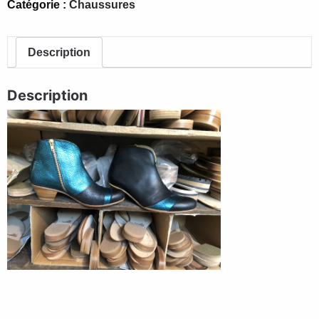
Catégorie :
Chaussures
réalisable
sur
commande
Description
Description